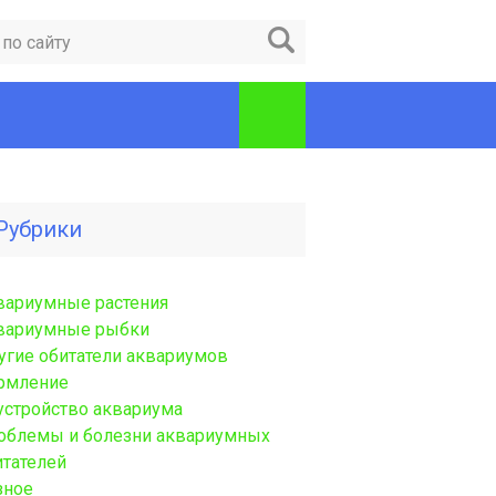
Рубрики
вариумные растения
вариумные рыбки
угие обитатели аквариумов
рмление
устройство аквариума
облемы и болезни аквариумных
итателей
зное