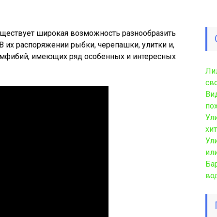
уществует широкая возможность разнообразить
 их распоряжении рыбки, черепашки, улитки и,
 амфибий, имеющих ряд особенных и интересных
Ли
св
Ви
по
Ул
хи
Ул
ил
Ба
во