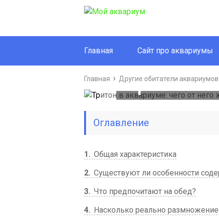
Главная
Сайт про аквариумы
Тритон в 
Главная
Другие обитатели аквариумов
от н
Оглавление
1
Общая характеристика
2
Существуют ли особенности сод
3
Что предпочитают на обед?
4
Насколько реально размножение