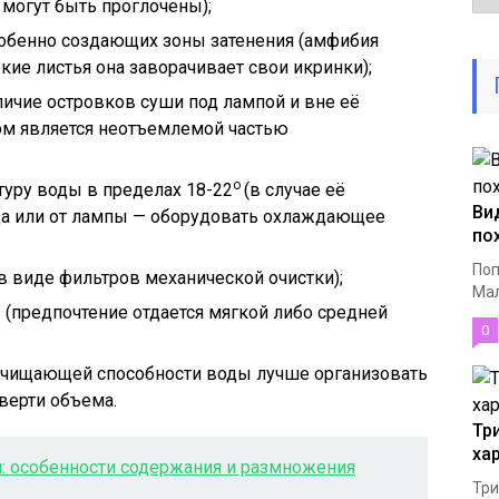
 могут быть проглочены);
собенно создающих зоны затенения (амфибия
окие листья она заворачивает свои икринки);
ичие островков суши под лампой и вне её
ом является неотъемлемой частью
о
уру воды в пределах 18-22
(в случае её
Ви
ода или от лампы — оборудовать охлаждающее
по
Поп
в виде фильтров механической очистки);
Мал
(предпочтение отдается мягкой либо средней
0
очищающей способности воды лучше организовать
верти объема.
Тр
ха
: особенности содержания и размножения
Три