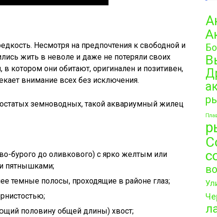
А
А
редкость. Несмотря на предпочтения к свободной и
Бо
ились жить в неволе и даже не потеряли своих
В
 в котором они обитают, оригинален и позитивен,
Д
лекает внимание всех без исключения.
а
р
востатых земноводных, такой аквариумный жилец
Плав
р
С
с
во-бурого до оливкового) с ярко желтым или
и пятнышками;
в
ее темные полосы, проходящие в районе глаз;
Ул
ернистостью;
Че
л
ющий половину общей длины) хвост;