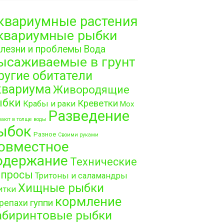
квариумные растения
квариумные рыбки
лезни и проблемы
Вода
ысаживаемые в грунт
ругие обитатели
квариума
Живородящие
ыбки
Креветки
Крабы и раки
Мох
Разведение
ают в толще воды
ыбок
Разное
Своими руками
овместное
одержание
Технические
опросы
Тритоны и саламандры
Хищные рыбки
итки
кормление
гуппи
репахи
абиринтовые рыбки