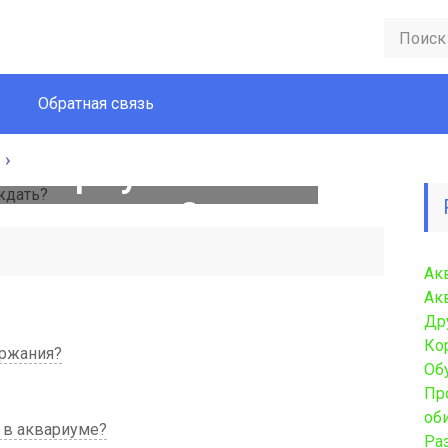
Обратная связь
аквариуме: чего
его ждать?
Ак
Ак
Др
Ко
ержания?
Об
Пр
об
 в аквариуме?
Ра