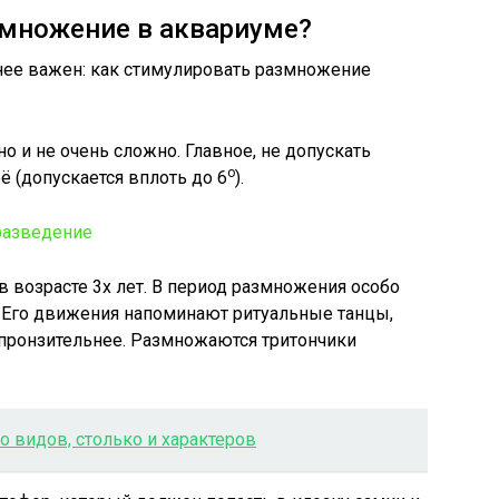
змножение в аквариуме?
нее важен: как стимулировать размножение
но и не очень сложно. Главное, не допускать
о
ё (допускается вплоть до 6
).
в возрасте 3х лет. В период размножения особо
. Его движения напоминают ритуальные танцы,
– пронзительнее. Размножаются тритончики
о видов, столько и характеров