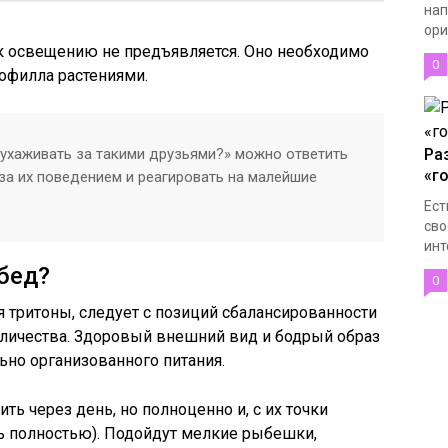
нап
ори
 к освещению не предъявляется. Оно необходимо
0
офилла растениями.
 ухаживать за такими друзьями?» можно ответить
Ра
«г
за их поведением и реагировать на малейшие
Ест
сво
инт
бед?
0
я тритоны, следует с позиций сбалансированности
количества. Здоровый внешний вид и бодрый образ
но организованного питания.
ь через день, но полноценно и, с их точки
сь полностью). Подойдут мелкие рыбешки,