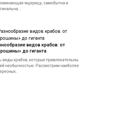
оминающая ящерицу, самобытна и
гинальна....
знообразие видов крабов: от
орошины» до гиганта
ь виды крабов, которые привлекательны
ей необычностью. Рассмотрим наиболее
ересных...