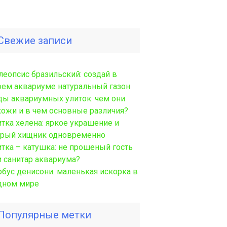
Свежие записи
леопсис бразильский: создай в
оем аквариуме натуральный газон
ды аквариумных улиток: чем они
хожи и в чем основные различия?
итка хелена: яркое украшение и
трый хищник одновременно
итка – катушка: не прошеный гость
и санитар аквариума?
рбус денисони: маленькая искорка в
дном мире
Популярные метки