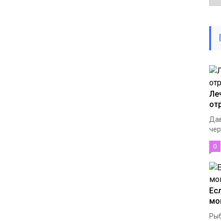
Ле
от
Дав
чер
0
Ес
мо
Рыб