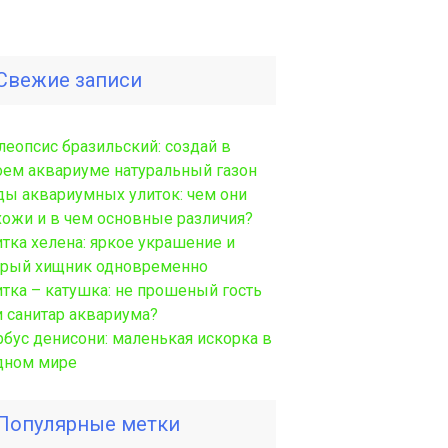
Свежие записи
леопсис бразильский: создай в
оем аквариуме натуральный газон
ды аквариумных улиток: чем они
хожи и в чем основные различия?
итка хелена: яркое украшение и
трый хищник одновременно
итка – катушка: не прошеный гость
и санитар аквариума?
рбус денисони: маленькая искорка в
дном мире
Популярные метки