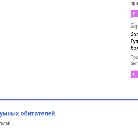
при
0
Гу
бо
При
быт
0
иумных обитателей
телей