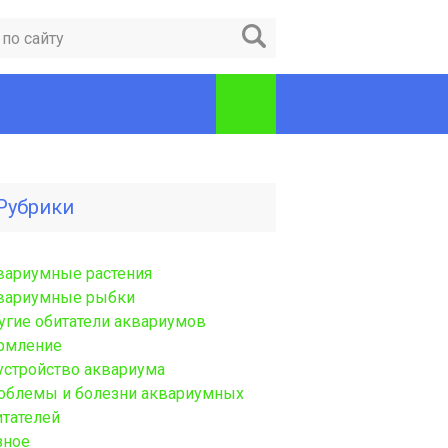
Рубрики
вариумные растения
вариумные рыбки
угие обитатели аквариумов
рмление
устройство аквариума
облемы и болезни аквариумных
итателей
зное