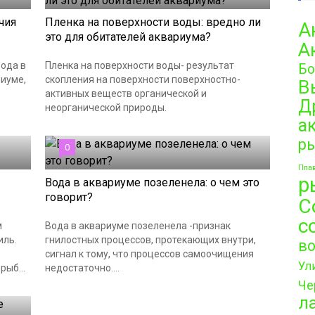
чия
Пленка на поверхности воды: вредно ли
А
это для обитателей аквариума?
А
вода в
Пленка на поверхности воды- результат
Бо
риуме,
скопления на поверхности поверхностно-
В
активных веществ органической и
Д
неорганической природы.
а
р
0
Плав
р
Вода в аквариуме позеленела: о чем это
говорит?
С
с
м
Вода в аквариуме позеленела -признак
иль.
гнилостных процессов, протекающих внутри,
в
сигнал к тому, что процессов самоочищения
Ул
ыб...
недостаточно....
Че
л