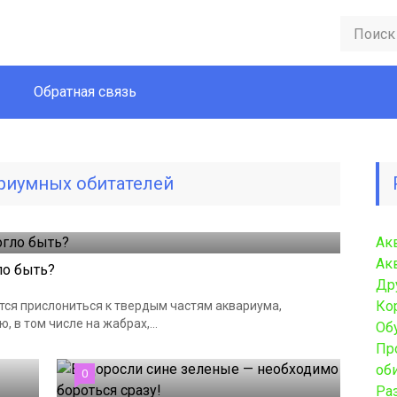
Обратная связь
риумных обитателей
Ак
Ак
ло быть?
Др
Ко
тся прислониться к твердым частям аквариума,
 в том числе на жабрах,...
Об
Пр
об
0
Ра