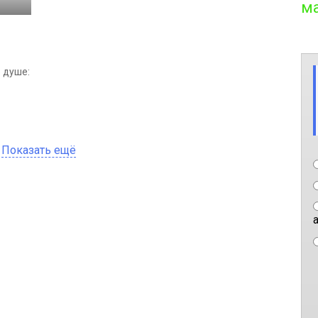
м
 душе:
Показать ещё