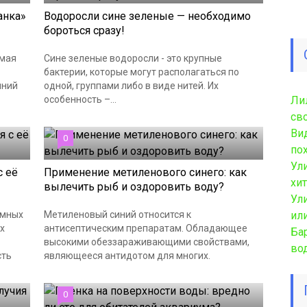
анка»
Водоросли сине зеленые — необходимо
бороться сразу!
емая
Сине зеленые водоросли - это крупные
бактерии, которые могут располагаться по
шний
одной, группами либо в виде нитей. Их
особенность –...
Ли
св
Ви
0
по
Ул
с её
Применение метиленового синего: как
хи
вылечить рыб и оздоровить воду?
Ул
умных
Метиленовый синий относится к
ил
х
антисептическим препаратам. Обладающее
Ба
высокими обеззараживающими свойствами,
во
сть
являющееся антидотом для многих.
0