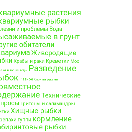
квариумные растения
квариумные рыбки
лезни и проблемы
Вода
ысаживаемые в грунт
ругие обитатели
квариума
Живородящие
ыбки
Креветки
Крабы и раки
Мох
Разведение
ают в толще воды
ыбок
Разное
Своими руками
овместное
одержание
Технические
опросы
Тритоны и саламандры
Хищные рыбки
итки
кормление
гуппи
репахи
абиринтовые рыбки