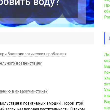
ровить воду?
Пр
об
Ра
при бактериологических проблемах
Ли
св
ельного воздействия?
Ви
по
Ул
хи
Ул
ению в аквариумистике?
ил
Ба
овольствия и позитивных эмоций. Порой этой
во
ый запах, нездоровая растительность. В таком