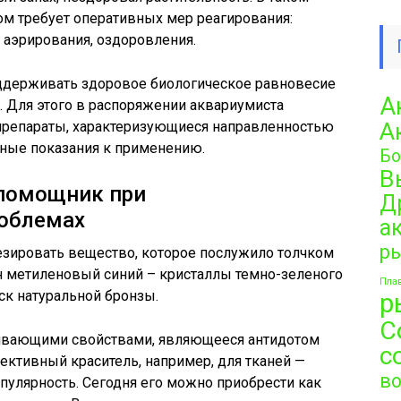
дом требует оперативных мер реагирования:
 аэрирования, оздоровления.
ддерживать здоровое биологическое равновесие
А
. Для этого в распоряжении аквариумиста
А
репараты, характеризующиеся направленностью
ные показания к применению.
Бо
В
помощник при
Д
роблемах
а
р
тезировать вещество, которое послужило толчком
ин метиленовый синий – кристаллы темно-зеленого
Плав
ск натуральной бронзы.
р
С
вающими свойствами, являющееся антидотом
с
ективный краситель, например, для тканей —
в
пулярность. Сегодня его можно приобрести как