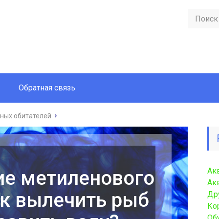
Обратная связь
ных обитателей
Ак
е метиленового
Ак
ак вылечить рыб
Др
Ко
Об