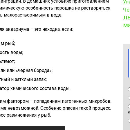
центрации. В домашних условиях приготовлением
Ул
 химическую особенность порошка не растворяться
Че
ть малорастворимым в воде.
л
м
я аквариума – это находка, если:
ем рыб;
ость воды;
елтеют;
ли или «черная борода»;
ный и затхлый запах;
атор химического состава воды.
им фактором – попаданием патогенных микробов,
ме невозможной. Особенно опасен такой процесс,
есс размножения у рыб.