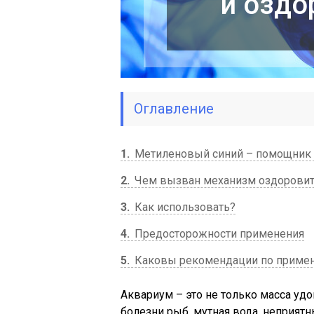
и оздо
Оглавление
1
Метиленовый синий – помощник 
2
Чем вызван механизм оздоровит
3
Как использовать?
4
Предосторожности применения
5
Каковы рекомендации по примен
Аквариум – это не только масса уд
болезни рыб, мутная вода, неприятн