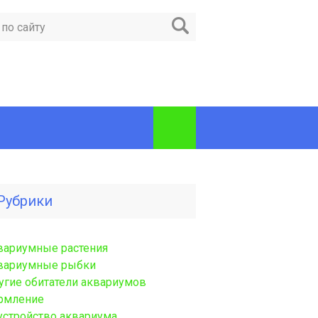
Рубрики
вариумные растения
вариумные рыбки
угие обитатели аквариумов
рмление
устройство аквариума