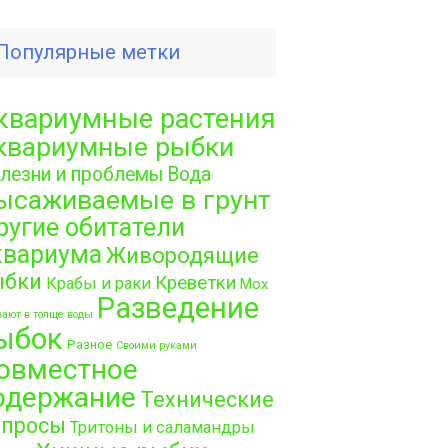
Популярные метки
квариумные растения
квариумные рыбки
лезни и проблемы
Вода
ысаживаемые в грунт
ругие обитатели
квариума
Живородящие
ыбки
Креветки
Крабы и раки
Мох
Разведение
ают в толще воды
ыбок
Разное
Своими руками
овместное
одержание
Технические
опросы
Тритоны и саламандры