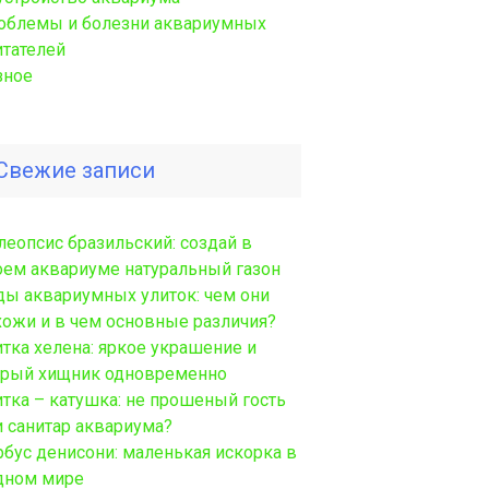
облемы и болезни аквариумных
итателей
зное
Свежие записи
леопсис бразильский: создай в
оем аквариуме натуральный газон
ды аквариумных улиток: чем они
хожи и в чем основные различия?
итка хелена: яркое украшение и
трый хищник одновременно
итка – катушка: не прошеный гость
и санитар аквариума?
рбус денисони: маленькая искорка в
дном мире