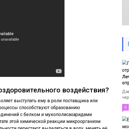
Ле
от
оздоровительного воздействия?
Дав
чер
оляет выступать ему в роли поставщика или
 процессы способствуют образованию
0
динений с белком и мукополисахаридами
тате этой химической реакции микроорганизм
льности перестают выделяться в воду, менять её