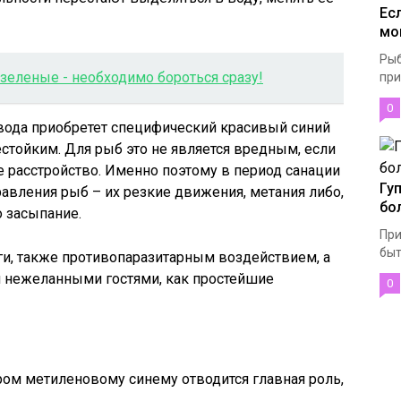
Ес
мо
Рыб
зеленые - необходимо бороться сразу!
при
0
, вода приобретет специфический красивый синий
естойким. Для рыб это не является вредным, если
е расстройство. Именно поэтому в период санации
Гу
равления рыб – их резкие движения, метания либо,
бо
 засыпание.
При
быт
оги, также противопаразитарным воздействием, а
и нежеланными гостями, как простейшие
0
ром метиленовому синему отводится главная роль,