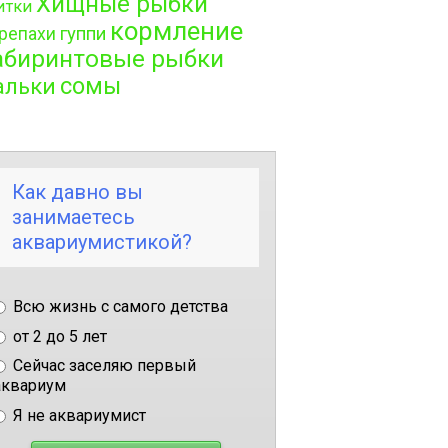
Хищные рыбки
итки
кормление
гуппи
репахи
абиринтовые рыбки
сомы
альки
Как давно вы
занимаетесь
аквариумистикой?
Всю жизнь с самого детства
от 2 до 5 лет
Сейчас заселяю первый
аквариум
Я не аквариумист