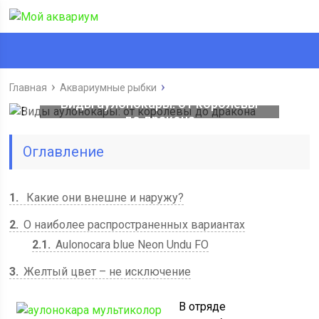
Главная
Аквариумные рыбки
Виды аулонокары: от королевы
до дракона
Оглавление
1
Какие они внешне и наружу?
2
О наиболее распространенных вариантах
2.1
Aulonocara blue Neon Undu FО
3
Желтый цвет – не исключение
В отряде